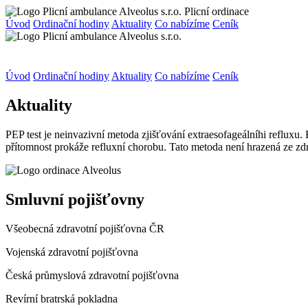
Plicní ordinace
Úvod
Ordinační hodiny
Aktuality
Co nabízíme
Ceník
Úvod
Ordinační hodiny
Aktuality
Co nabízíme
Ceník
Aktuality
PEP test je neinvazivní metoda zjišťování extraesofageálníhi refluxu. 
přítomnost prokáže refluxní chorobu. Tato metoda není hrazená ze zdr
Smluvní pojišťovny
Všeobecná zdravotní pojišťovna ČR
Vojenská zdravotní pojišťovna
Česká průmyslová zdravotní pojišťovna
Revírní bratrská pokladna